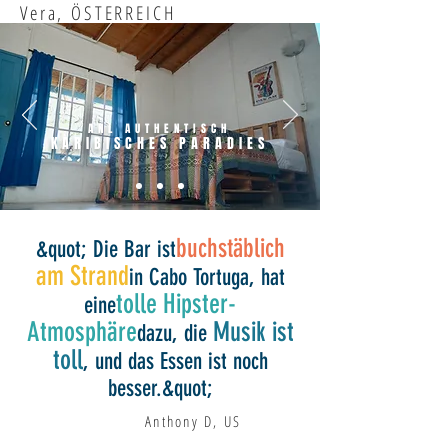
Vera, ÖSTERREICH
ANL AUTHENTISCH
KARIBISCHES PARADIES
buchstäblich
&quot; Die Bar ist
am Strand
in Cabo Tortuga, hat
tolle Hipster-
eine
Atmosphäre
Musik ist
dazu, die
toll
, und das Essen ist noch
besser.&quot;
Anthony D, US