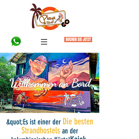
BUCHEN SIE JETZT
Willkommen an Bord
Vera, Österreich (Okt.2019)
Die besten
&quot;Es ist einer der
Strandhostels
an der