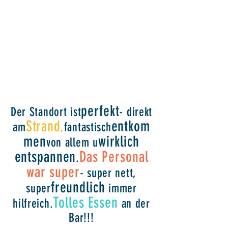
perfekt
Der Standort ist
- direkt
Strand
entkom
am
,
fantastisch
men
wirklich
von allem u
entspannen
Das Personal
.
war super
- super nett,
freundlich
super
immer
Tolles Essen
hilfreich.
an der
Bar!!!