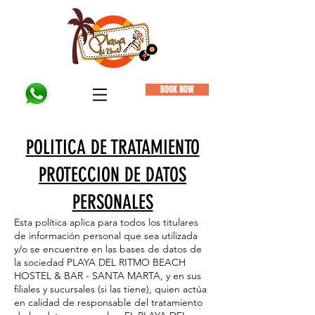
BOOK NOW
POLITICA DE TRATAMIENTO
PROTECCION DE DATOS
PERSONALES
Esta política aplica para todos los titulares
de información personal que sea utilizada
y/o se encuentre en las bases de datos de
la sociedad PLAYA DEL RITMO BEACH
HOSTEL & BAR - SANTA MARTA, y en sus
filiales y sucursales (si las tiene), quien actúa
en calidad de responsable del tratamiento